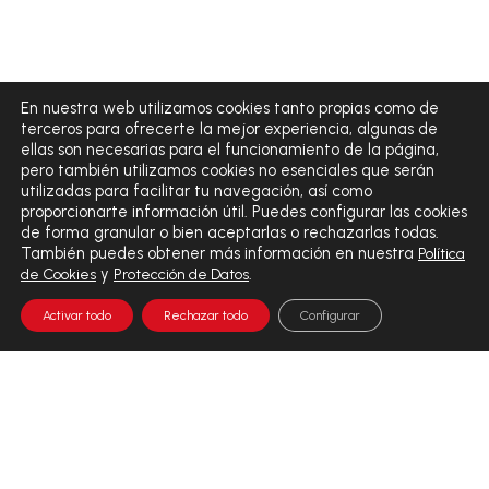
En nuestra web utilizamos cookies tanto propias como de
terceros para ofrecerte la mejor experiencia, algunas de
ellas son necesarias para el funcionamiento de la página,
pero también utilizamos cookies no esenciales que serán
utilizadas para facilitar tu navegación, así como
proporcionarte información útil. Puedes configurar las cookies
de forma granular o bien aceptarlas o rechazarlas todas.
También puedes obtener más información en nuestra
Política
y
.
de Cookies
Protección de Datos
Activar todo
Rechazar todo
Configurar