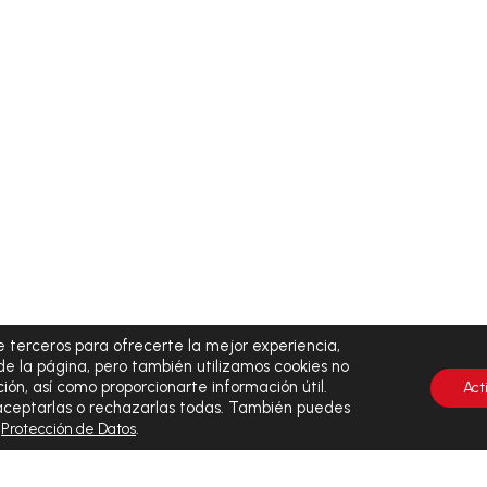
 terceros para ofrecerte la mejor experiencia,
de la página, pero también utilizamos cookies no
ión, así como proporcionarte información útil.
Act
 aceptarlas o rechazarlas todas. También puedes
y
.
Protección de Datos