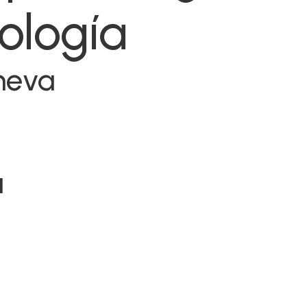
ología
cheva
a