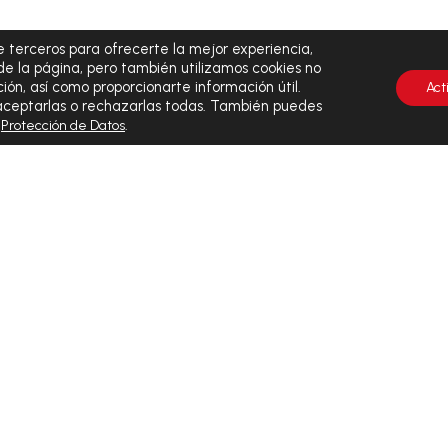
 terceros para ofrecerte la mejor experiencia,
de la página, pero también utilizamos cookies no
ión, así como proporcionarte información útil.
Act
 aceptarlas o rechazarlas todas. También puedes
y
.
Protección de Datos
CALIDAD A