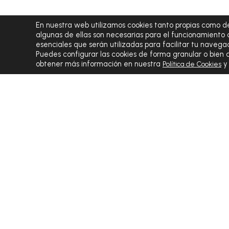
En nuestra web utilizamos cookies tanto propias como de
algunas de ellas son necesarias para el funcionamiento 
esenciales que serán utilizadas para facilitar tu navegac
Puedes configurar las cookies de forma granular o bien
obtener más información en nuestra
Política de Cookies
EL VALOR DEL DIAGNÓSTICO INTEGRAL