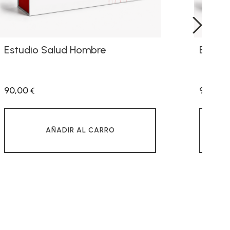
Estudio Salud Hombre
Estudi
›
90,00
90,00
€
€
AÑADIR AL CARRO