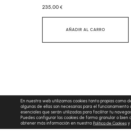
235,00
€
AÑADIR AL CARRO
En nuestra web utilizamos cookies tanto propias como de
algunas de ellas son necesarias para el funcionamiento 
esenciales que serán utilizadas para facilitar tu navegac
Puedes configurar las cookies de forma granular o bien
obtener más información en nuestra
Política de Cookies