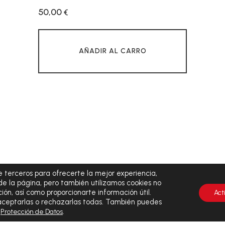
50,00
€
AÑADIR AL CARRO
 terceros para ofrecerte la mejor experiencia,
de la página, pero también utilizamos cookies no
ión, así como proporcionarte información útil.
Act
 aceptarlas o rechazarlas todas. También puedes
y
.
Protección de Datos