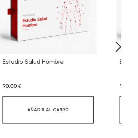
Estudio Salud Hombre
Estudi
›
90,00
90,00
€
€
AÑADIR AL CARRO