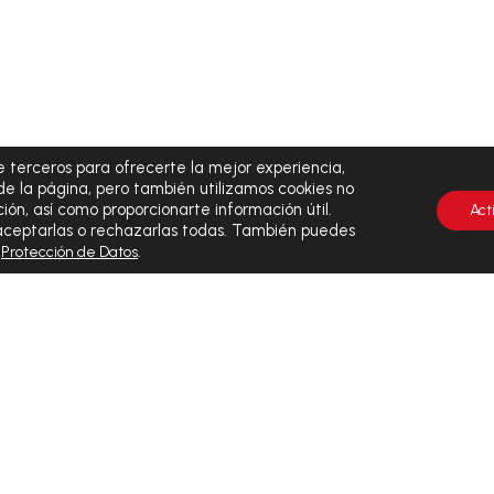
 terceros para ofrecerte la mejor experiencia,
de la página, pero también utilizamos cookies no
ión, así como proporcionarte información útil.
Act
 aceptarlas o rechazarlas todas. También puedes
y
.
Protección de Datos