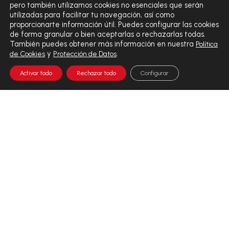
pero también utilizamos cookies no esenciales que serán
utilizadas para facilitar tu navegación, así como
proporcionarte información útil. Puedes configurar las cookies
de forma granular o bien aceptarlas o rechazarlas todas.
También puedes obtener más información en nuestra
Política
y
.
de Cookies
Protección de Datos
Activar todo
Rechazar todo
Configurar
EL VALOR DEL DIAGNÓSTICO INTEGRAL