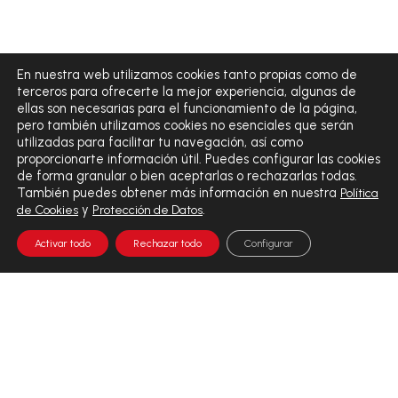
En nuestra web utilizamos cookies tanto propias como de
terceros para ofrecerte la mejor experiencia, algunas de
ellas son necesarias para el funcionamiento de la página,
pero también utilizamos cookies no esenciales que serán
utilizadas para facilitar tu navegación, así como
proporcionarte información útil. Puedes configurar las cookies
de forma granular o bien aceptarlas o rechazarlas todas.
También puedes obtener más información en nuestra
Política
y
.
de Cookies
Protección de Datos
Activar todo
Rechazar todo
Configurar