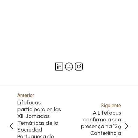
Anterior
Lifefocus,
Siguiente
participará en las
A Lifefocus
XIII Jornadas
confirma a sua
Temáticas de la
presença na 13ª
Sociedad
Conferência
Portuguesa de