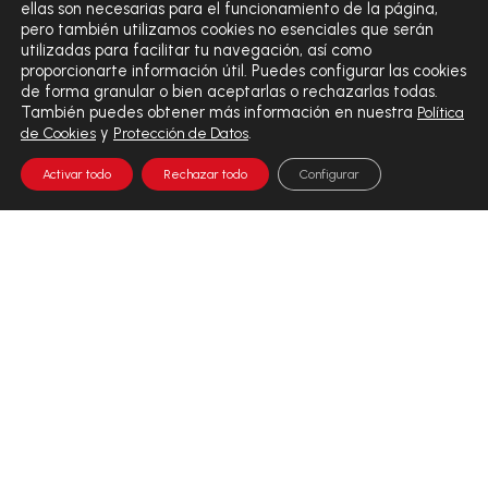
ellas son necesarias para el funcionamiento de la página,
Newsletter
pero también utilizamos cookies no esenciales que serán
utilizadas para facilitar tu navegación, así como
Recibirás todas las promociones y novedades.
proporcionarte información útil. Puedes configurar las cookies
de forma granular o bien aceptarlas o rechazarlas todas.
También puedes obtener más información en nuestra
Política
y
.
de Cookies
Protección de Datos
Activar todo
Rechazar todo
Configurar