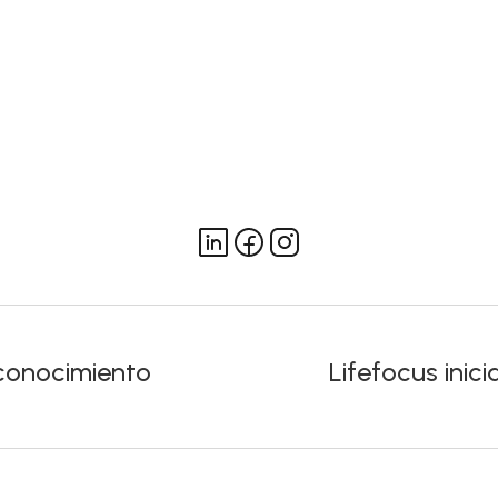
econocimiento
Lifefocus inic