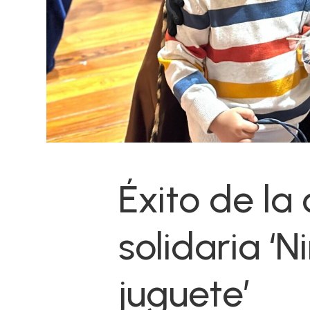
Éxito de l
solidaria ‘N
juguete’