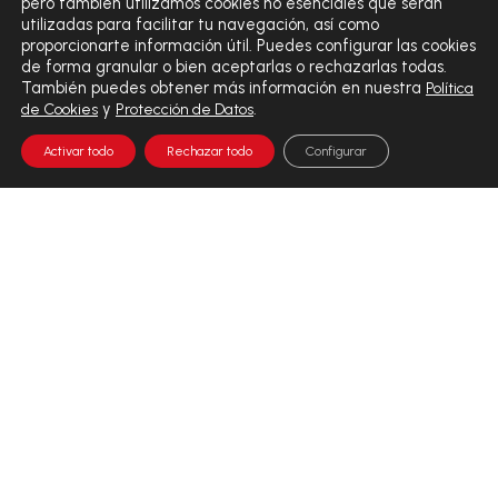
pero también utilizamos cookies no esenciales que serán
utilizadas para facilitar tu navegación, así como
Recibirás todas las promociones y novedades.
proporcionarte información útil. Puedes configurar las cookies
de forma granular o bien aceptarlas o rechazarlas todas.
También puedes obtener más información en nuestra
Política
y
.
de Cookies
Protección de Datos
Activar todo
Rechazar todo
Configurar
EL VALOR DEL DIAGNÓSTICO INTEGRAL