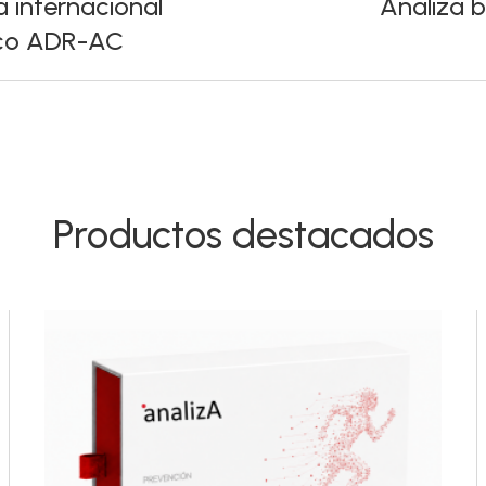
a internacional
Analiza b
íço ADR-AC
Productos destacados