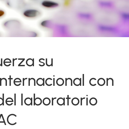
uerza su
internacional con
el laboratorio
-AC