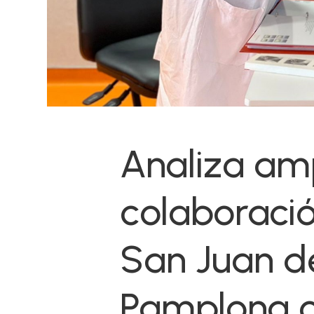
Analiza amp
colaboració
San Juan d
Pamplona c