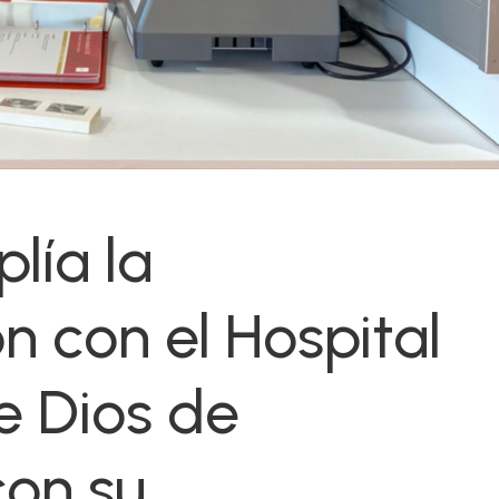
lía la
n con el Hospital
e Dios de
on su