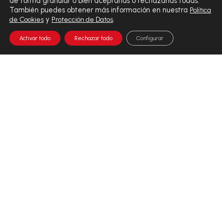
de forma granular o bien aceptarlas o rechazarlas todas.
También puedes obtener más información en nuestra
Política
y
.
de Cookies
Protección de Datos
Activar todo
Rechazar todo
Configurar
EL VALOR DEL DIAGNÓSTICO INTEGRAL
En Analiza, el valor del diagnóstico integral se traduce en
precisión, tecnología y rigor. Nuestros procesos analíticos,