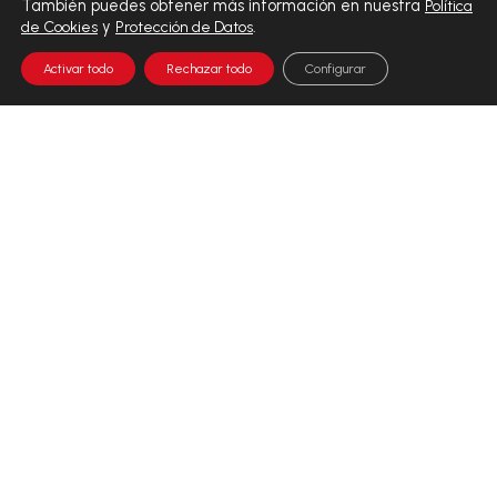
También puedes obtener más información en nuestra
Política
y
.
de Cookies
Protección de Datos
Activar todo
Rechazar todo
Configurar
EL VALOR DEL DIAGNÓSTICO INTEGRAL
En Analiza, el valor del diagnóstico integral se traduce en
precisión, tecnología y rigor. Nuestros procesos analíticos,
de imagen y patología ofrecen una visión completa que