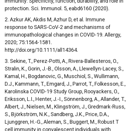
immunity: Specificity, function, durability, and role in
protection. Sci. Immunol. 5, eabd6160 (2020).
2. Azkur AK, Akdis M, Azhur D, et al. Immune
response to SARS-CoV-2 and mechanisms of
immunopathological changes in COVID-19. Allergy,
2020; 75:1564-1581.
http://doi.org/10.1111/all14364.
3. Sekine, T., Perez-Potti, A., Rivera-Ballesteros, O.,
Stralin, K., Gorin, J.-B., Olsson, A., Llewellyn-Lacey, S.,
Kamal, H., Bogdanovic, G., Muschiol, S., Wullimann,
D.J., Kammann, T., Emgard, J., Parrot, T., Folkesson, E.,
Karolinska COVID-19 Study Group, Rooyackers, O.,
Eriksson, L.I., Henter, J.-I., Sönnenborg, A., Allander, T.,
Albert, J., Nielsen, M., Klingström, J., Gredmark-Russ,
S., Björkström, N.K., Sandberg, J.K., Price, D.A.,
Ljunggren, H.-G., Aleman, S., Buggert, M., Robust T
cell immunity in convalescent individuals with