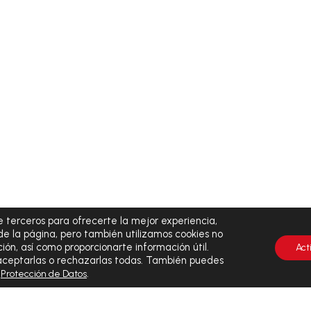
 terceros para ofrecerte la mejor experiencia,
de la página, pero también utilizamos cookies no
ión, así como proporcionarte información útil.
Act
 aceptarlas o rechazarlas todas. También puedes
y
.
Protección de Datos