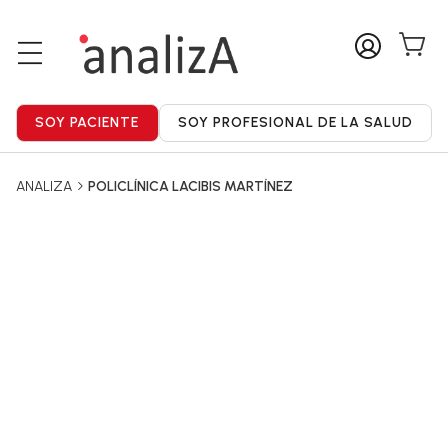
ANALIZA
POLICLÍNICA LACIBIS MARTÍNEZ