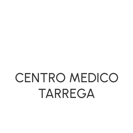
CENTRO MEDICO
TARREGA