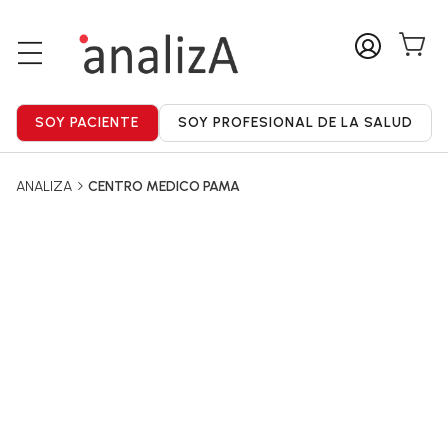
ANALIZA
CENTRO MEDICO PAMA