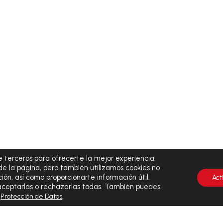
 terceros para ofrecerte la mejor experiencia,
de la página, pero también utilizamos cookies no
ión, así como proporcionarte información útil.
Act
 aceptarlas o rechazarlas todas. También puedes
y
.
Protección de Datos