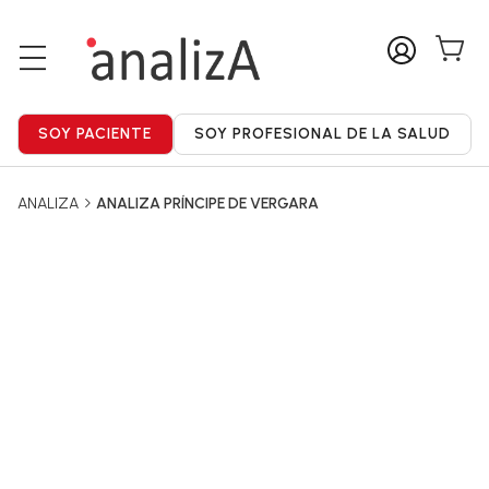
ANALIZA
ANALIZA PRÍNCIPE DE VERGARA