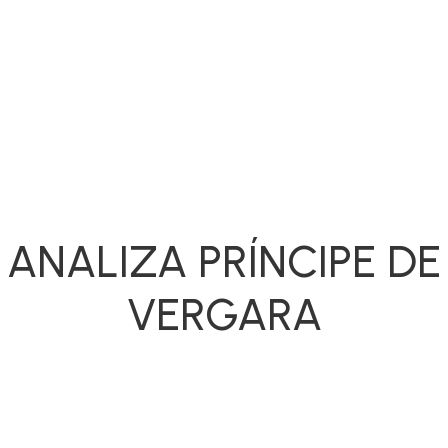
ANALIZA PRÍNCIPE DE
VERGARA