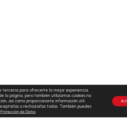
 terceros para ofrecerte la mejor experiencia,
de la página, pero también utilizamos cookies no
ión, así como proporcionarte información útil.
Act
 aceptarlas o rechazarlas todas. También puedes
y
.
Protección de Datos