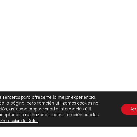
 terceros para ofrecerte la mejor experiencia,
de la página, pero también utilizamos cookies no
ión, así como proporcionarte información útil.
Act
 aceptarlas o rechazarlas todas. También puedes
y
.
Protección de Datos