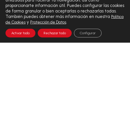
utilizadas para facilitar tu navegación, así como
proporcionarte información útil. Puedes configurar las cookies
de forma granular o bien aceptarlas o rechazarlas todas.
También puedes obtener más información en nuestra
Política
y
.
de Cookies
Protección de Datos
Activar todo
Rechazar todo
Configurar
EL VALOR DEL DIAGNÓSTICO INTEGRAL