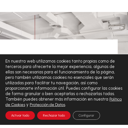
Suscríbete a la
En nuestra web utilizamos cookies tanto propias como de
terceros para ofrecerte la mejor experiencia, algunas de
ellas son necesarias para el funcionamiento de la página,
Newsletter
pero también utilizamos cookies no esenciales que serán
utilizadas para facilitar tu navegación, así como
Recibirás todas las promociones y novedades.
proporcionarte información útil. Puedes configurar las cookies
de forma granular o bien aceptarlas o rechazarlas todas.
También puedes obtener más información en nuestra
Política
y
.
de Cookies
Protección de Datos
Activar todo
Rechazar todo
Configurar