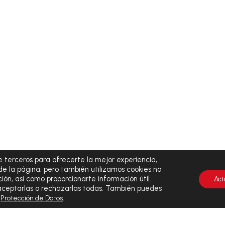
 terceros para ofrecerte la mejor experiencia,
de la página, pero también utilizamos cookies no
ión, así como proporcionarte información útil.
Act
 aceptarlas o rechazarlas todas. También puedes
y
.
Protección de Datos