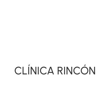
CLÍNICA RINCÓN