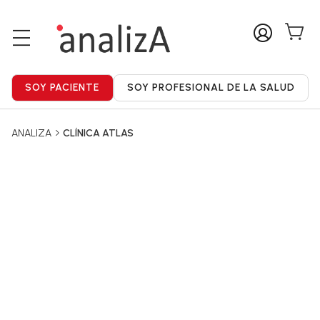
ANALIZA
CLÍNICA ATLAS