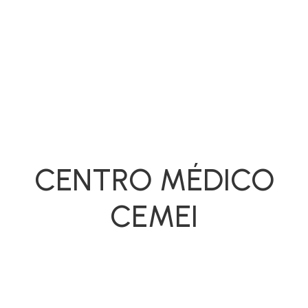
CENTRO MÉDICO
CEMEI