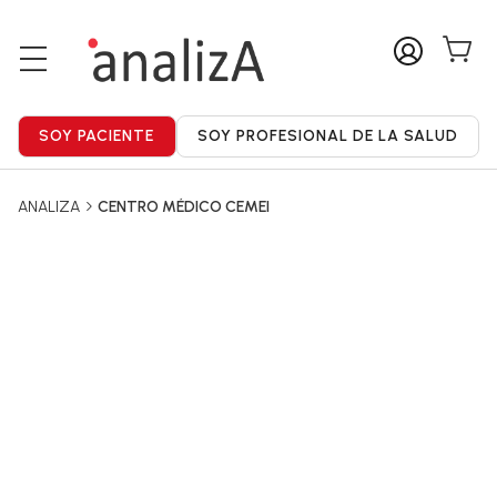
ANALIZA
CENTRO MÉDICO CEMEI