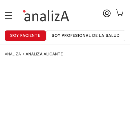
ANALIZA
ANALIZA ALICANTE