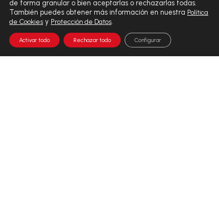
de forma granular o bien aceptarlas o rechazarlas todas.
También puedes obtener más información en nuestra
Política
y
.
de Cookies
Protección de Datos
Activar todo
Rechazar todo
Configurar
EL VALOR DEL DIAGNÓSTICO INTEGRAL
En Analiza, el valor del diagnóstico integral se traduce en
precisión, tecnología y rigor. Nuestros procesos analíticos,